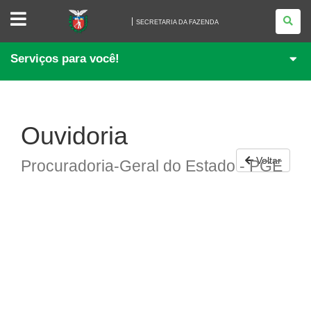
SECRETARIA
DA
SECRETARIA DA FAZENDA
FAZENDA
Serviços para você!
Ouvidoria
Voltar
Procuradoria-Geral do Estado - PGE