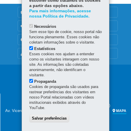
escolher como tratamos os cookies
a partir das opções abaixo.
Para mais informações, acesse
DENUNCIE CORRUPÇÃO
nossa Política de Privacidade.
OUVIDORIA
Necessários
Sem esse tipo de cookie, nosso portal não
funciona plenamente. Esses cookies não
TRANSPARÊNCIA INSTITUCIONAL
coletam informações sobre o visitante.
Estatísticos
MAPA DO SITE
Esses cookies nos ajudam a entender
como os visitantes interagem com nosso
site. As informações são coletadas
anonimamente, não identificam o
Navegação
visitante.
Propaganda
principal
Cookies de propaganda são usados para
rastrear preferências dos visitantes em
SECRETARIA DA FAZENDA
nosso Portal relacionadas com vídeos
institucionais exibidos através do
Sede administrativa (não há atendimento ao público)
YouTube.
Av. Vicente Machado, 445 - Centro
80420-902
-
Curitiba
-
PR
MAPA
Salvar preferências
Atendimento telefônico das 7h às 19h
(41) 3200-5009
(celular e fixo)